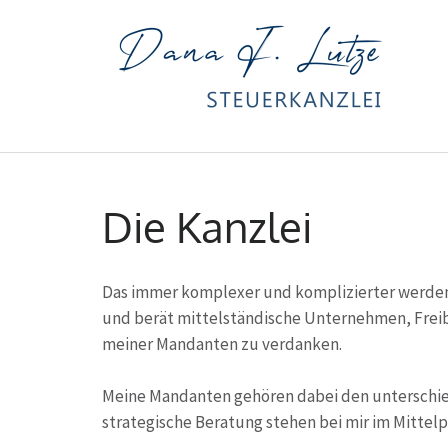
St
Zum
Inhalt
Die Kanzlei
springen
(Enter
drücken)
Das immer komplexer und komplizierter werden
und berät mittelständische Unternehmen, Freib
meiner Mandanten zu verdanken.
Meine Mandanten gehören dabei den unterschied
strategische Beratung stehen bei mir im Mittelp