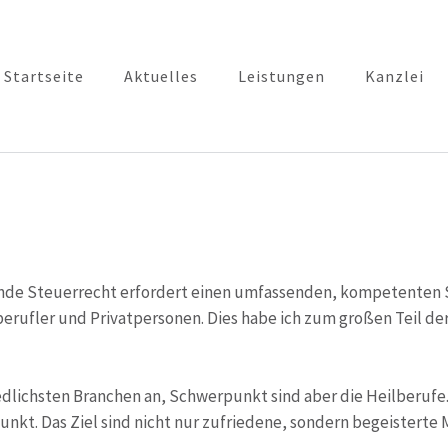
Startseite
Aktuelles
Leistungen
Kanzlei
euerkanzlei Dana J. Lutze
de Steuerrecht erfordert einen umfassenden, kompetenten Ser
erufler und Privatpersonen. Dies habe ich zum großen Teil 
lichsten Branchen an, Schwerpunkt sind aber die Heilberufe.
unkt. Das Ziel sind nicht nur zufriedene, sondern begeisterte