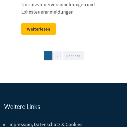
Umsatzsteuervoranmeldungen und
Lohnsteueranmeldungen.
Weiterlesen
Seitennummerierung
Seite
Seite
1
2
Nächste
der
Beiträge
Weitere Links
Impressum, Datenschutz & Cookies